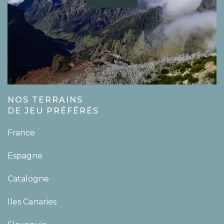
NOS TERRAINS
DE JEU PRÉFÉRÉS
France
Espagne
Catalogne
Iles Canaries