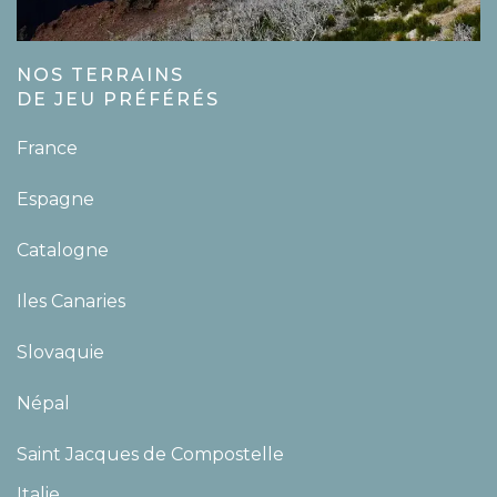
NOS TERRAINS
DE JEU PRÉFÉRÉS
France
Espagne
Catalogne
Iles Canaries
Slovaquie
Népal
Saint Jacques de Compostelle
Italie