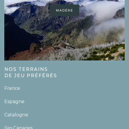
MADÈRE
NOS TERRAINS
DE JEU PRÉFÉRÉS
France
Espagne
Catalogne
Iles Canaries