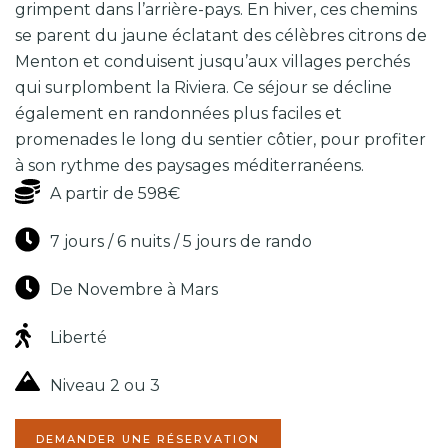
grimpent dans l’arrière-pays. En hiver, ces chemins
se parent du jaune éclatant des célèbres citrons de
Menton et conduisent jusqu’aux villages perchés
qui surplombent la Riviera. Ce séjour se décline
également en randonnées plus faciles et
promenades le long du sentier côtier, pour profiter
à son rythme des paysages méditerranéens.
A partir de 598€
7 jours / 6 nuits / 5 jours de rando
De Novembre à Mars
Liberté
Niveau 2 ou 3
[dynamichidden inputname
"CF7_get_post_var key='title'"]
DEMANDER UNE RÉSERVATION