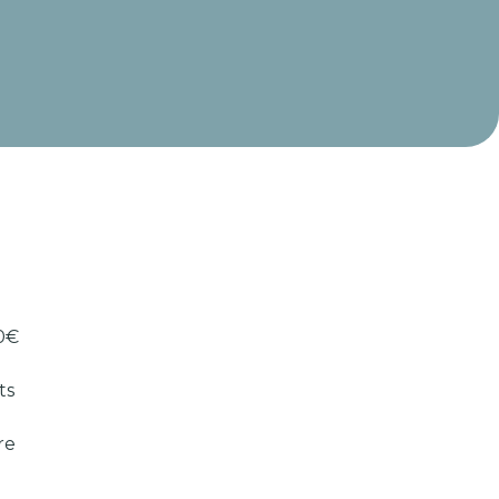
60€
ts
re