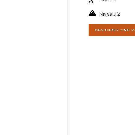
Niveau 2
[dynamichidden 
DEMANDER UNE R
Votre nom (obli
Votre adresse (
Votre ville (obli