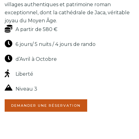
villages authentiques et patrimoine roman
exceptionnel, dont la cathédrale de Jaca, véritable
joyau du Moyen Âge.
A partir de 580 €
6 jours/ 5 nuits / 4 jours de rando
d’Avril à Octobre
Liberté
Niveau 3
[dynamichidden inputname
"CF7_get_post_var key='title'"]
DEMANDER UNE RÉSERVATION
Votre nom (obligatoire)